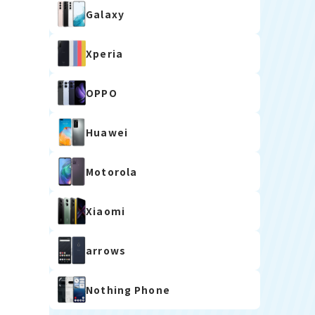
Galaxy
Xperia
OPPO
Huawei
Motorola
Xiaomi
arrows
Nothing Phone