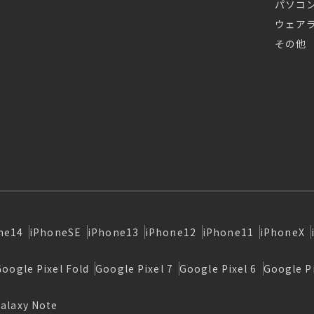
パソコ
ウェア
その他
ne14
iPhoneSE
iPhone13
iPhone12
iPhone11
iPhoneX
Google Pixel Fold
Google Pixel 7
Google Pixel 6
Google Pi
alaxy Note