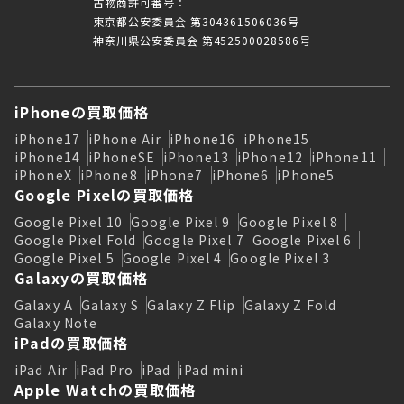
古物商許可番号：
東京都公安委員会 第304361506036号
神奈川県公安委員会 第452500028586号
iPhoneの買取価格
iPhone17
iPhone Air
iPhone16
iPhone15
iPhone14
iPhoneSE
iPhone13
iPhone12
iPhone11
iPhoneX
iPhone8
iPhone7
iPhone6
iPhone5
Google Pixelの買取価格
Google Pixel 10
Google Pixel 9
Google Pixel 8
Google Pixel Fold
Google Pixel 7
Google Pixel 6
Google Pixel 5
Google Pixel 4
Google Pixel 3
Galaxyの買取価格
Galaxy A
Galaxy S
Galaxy Z Flip
Galaxy Z Fold
Galaxy Note
iPadの買取価格
iPad Air
iPad Pro
iPad
iPad mini
Apple Watchの買取価格