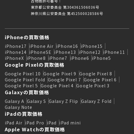
古物商許可番号：
東京都公安委員会 第304361506036号
神奈川県公安委員会 第452500028586号
iPhoneの買取価格
iPhone17
iPhone Air
iPhone16
iPhone15
iPhone14
iPhoneSE
iPhone13
iPhone12
iPhone11
iPhoneX
iPhone8
iPhone7
iPhone6
iPhone5
Google Pixelの買取価格
Google Pixel 10
Google Pixel 9
Google Pixel 8
Google Pixel Fold
Google Pixel 7
Google Pixel 6
Google Pixel 5
Google Pixel 4
Google Pixel 3
Galaxyの買取価格
Galaxy A
Galaxy S
Galaxy Z Flip
Galaxy Z Fold
Galaxy Note
iPadの買取価格
iPad Air
iPad Pro
iPad
iPad mini
Apple Watchの買取価格