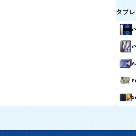
タブレ
i
i
G
P
X