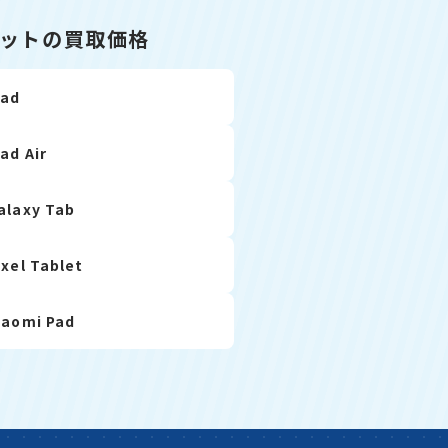
ットの買取価格
Pad
Pad Air
alaxy Tab
ixel Tablet
iaomi Pad