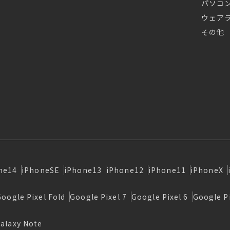
パソコ
ウェア
その他
ne14
iPhoneSE
iPhone13
iPhone12
iPhone11
iPhoneX
Google Pixel Fold
Google Pixel 7
Google Pixel 6
Google Pi
alaxy Note