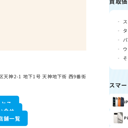
買取価
ス
タ
パ
ウ
そ
区天神2-1 地下1号 天神地下街 西9番街
スマー
i
クセス
い合せ
店舗一覧
P