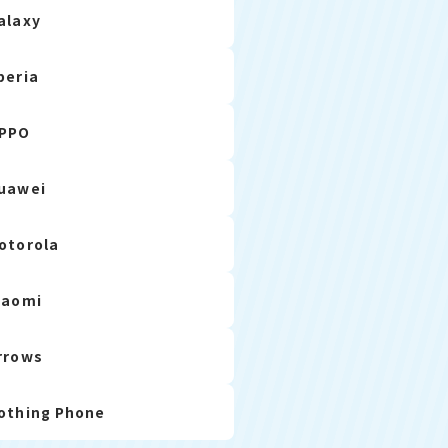
alaxy
peria
PPO
uawei
otorola
iaomi
rrows
othing Phone