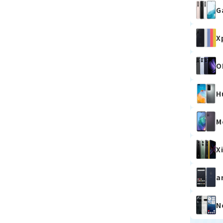
G
X
O
H
M
X
a
N