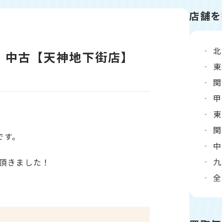
店舗を
北
au・中古【天神地下街店】
東
関
甲
東
関
です。
中
九
頂きました！
全