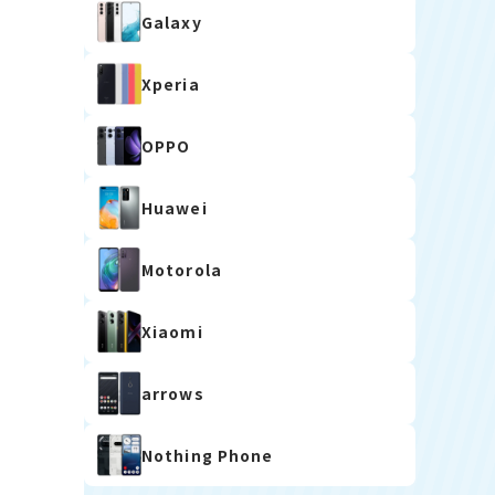
Galaxy
Xperia
OPPO
Huawei
Motorola
Xiaomi
arrows
Nothing Phone