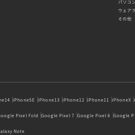
パソコ
ウェア
その他
ne14
iPhoneSE
iPhone13
iPhone12
iPhone11
iPhoneX
Google Pixel Fold
Google Pixel 7
Google Pixel 6
Google Pi
alaxy Note