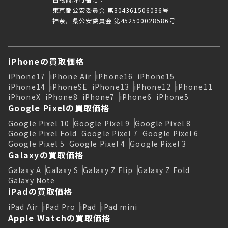
東京都公安委員会 第304361506036号
神奈川県公安委員会 第452500028586号
iPhoneの買取価格
iPhone17
iPhone Air
iPhone16
iPhone15
iPhone14
iPhoneSE
iPhone13
iPhone12
iPhone11
iPhoneX
iPhone8
iPhone7
iPhone6
iPhone5
Google Pixelの買取価格
Google Pixel 10
Google Pixel 9
Google Pixel 8
Google Pixel Fold
Google Pixel 7
Google Pixel 6
Google Pixel 5
Google Pixel 4
Google Pixel 3
Galaxyの買取価格
Galaxy A
Galaxy S
Galaxy Z Flip
Galaxy Z Fold
Galaxy Note
iPadの買取価格
iPad Air
iPad Pro
iPad
iPad mini
Apple Watchの買取価格