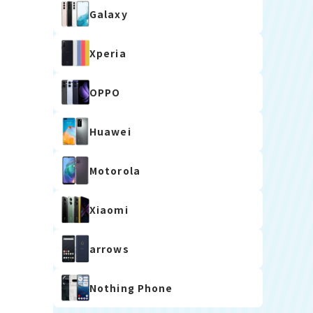
Galaxy
Xperia
OPPO
Huawei
Motorola
Xiaomi
arrows
Nothing Phone