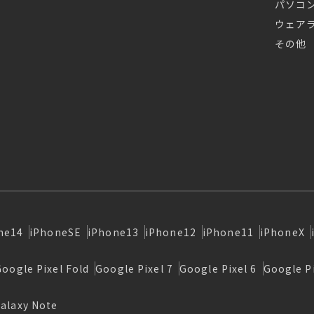
パソコ
ウェア
その他
ne14
iPhoneSE
iPhone13
iPhone12
iPhone11
iPhoneX
Google Pixel Fold
Google Pixel 7
Google Pixel 6
Google Pi
alaxy Note