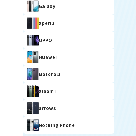
Galaxy
Xperia
OPPO
Huawei
Motorola
Xiaomi
arrows
Nothing Phone