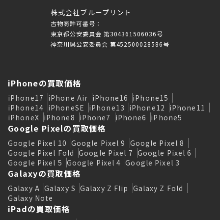
株式会社ブループリント
古物商許可番号：
東京都公安委員会 第304361506036号
神奈川県公安委員会 第452500028586号
iPhoneの買取価格
iPhone17
iPhone Air
iPhone16
iPhone15
iPhone14
iPhoneSE
iPhone13
iPhone12
iPhone11
iPhoneX
iPhone8
iPhone7
iPhone6
iPhone5
Google Pixelの買取価格
Google Pixel 10
Google Pixel 9
Google Pixel 8
Google Pixel Fold
Google Pixel 7
Google Pixel 6
Google Pixel 5
Google Pixel 4
Google Pixel 3
Galaxyの買取価格
Galaxy A
Galaxy S
Galaxy Z Flip
Galaxy Z Fold
Galaxy Note
iPadの買取価格