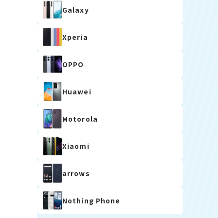
Galaxy
Xperia
OPPO
Huawei
Motorola
Xiaomi
arrows
Nothing Phone