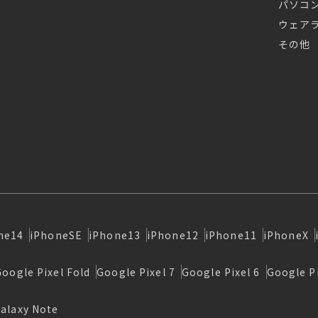
パソコ
ウェア
その他
ne14
iPhoneSE
iPhone13
iPhone12
iPhone11
iPhoneX
Google Pixel Fold
Google Pixel 7
Google Pixel 6
Google Pi
alaxy Note