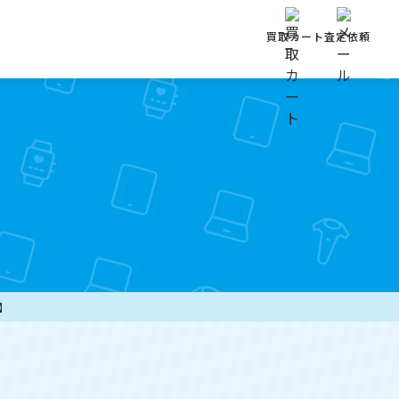
買取カート
査定依頼
店】