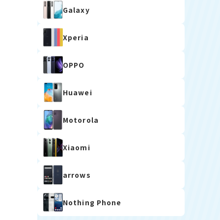
Galaxy
Xperia
OPPO
Huawei
Motorola
Xiaomi
arrows
Nothing Phone