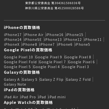
東京都公安委員会 第304361506036号
神奈川県公安委員会 第452500028586号
iPhoneの買取価格
iPhone17
iPhone Air
iPhone16
iPhone15
iPhone14
iPhoneSE
iPhone13
iPhone12
iPhone11
iPhoneX
iPhone8
iPhone7
iPhone6
iPhone5
Google Pixelの買取価格
Google Pixel 10
Google Pixel 9
Google Pixel 8
Google Pixel Fold
Google Pixel 7
Google Pixel 6
Google Pixel 5
Google Pixel 4
Google Pixel 3
Galaxyの買取価格
Galaxy A
Galaxy S
Galaxy Z Flip
Galaxy Z Fold
Galaxy Note
iPadの買取価格
iPad Air
iPad Pro
iPad
iPad mini
Apple Watchの買取価格