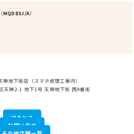
（
MQD83J/A
）
ク天神地下街店（スマホ修理工房内）
区天神2-1 地下1号 天神地下街 西9番街
アクセス
お問い合せ
その他店舗一覧