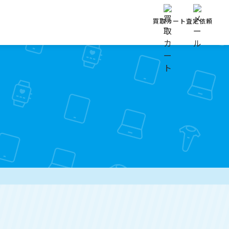
買取カート
査定依頼
】