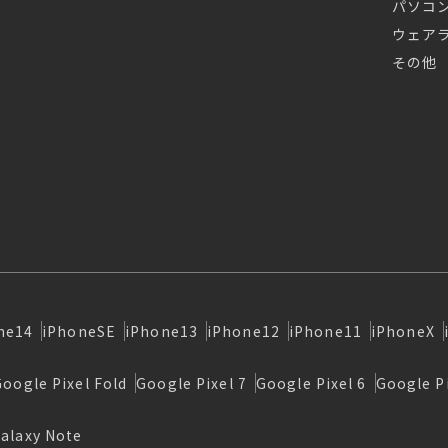
パソコ
ウェア
その他
ne14
iPhoneSE
iPhone13
iPhone12
iPhone11
iPhoneX
Google Pixel Fold
Google Pixel 7
Google Pixel 6
Google Pi
alaxy Note