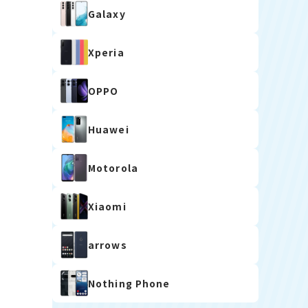
Galaxy
Xperia
OPPO
Huawei
Motorola
Xiaomi
arrows
Nothing Phone