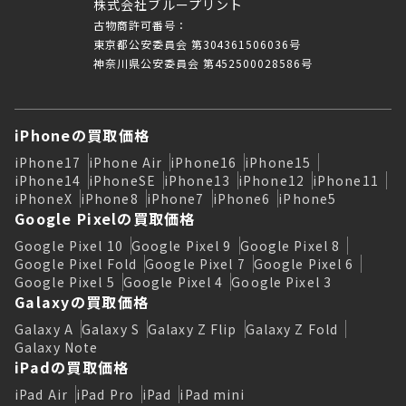
株式会社ブループリント
古物商許可番号：
東京都公安委員会 第304361506036号
神奈川県公安委員会 第452500028586号
iPhoneの買取価格
iPhone17
iPhone Air
iPhone16
iPhone15
iPhone14
iPhoneSE
iPhone13
iPhone12
iPhone11
iPhoneX
iPhone8
iPhone7
iPhone6
iPhone5
Google Pixelの買取価格
Google Pixel 10
Google Pixel 9
Google Pixel 8
Google Pixel Fold
Google Pixel 7
Google Pixel 6
Google Pixel 5
Google Pixel 4
Google Pixel 3
Galaxyの買取価格
Galaxy A
Galaxy S
Galaxy Z Flip
Galaxy Z Fold
Galaxy Note
iPadの買取価格
iPad Air
iPad Pro
iPad
iPad mini