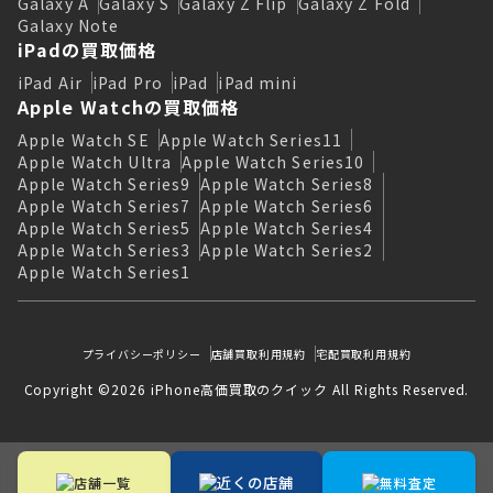
Galaxy A
Galaxy S
Galaxy Z Flip
Galaxy Z Fold
Galaxy Note
iPadの買取価格
iPad Air
iPad Pro
iPad
iPad mini
Apple Watchの買取価格
Apple Watch SE
Apple Watch Series11
Apple Watch Ultra
Apple Watch Series10
Apple Watch Series9
Apple Watch Series8
Apple Watch Series7
Apple Watch Series6
Apple Watch Series5
Apple Watch Series4
Apple Watch Series3
Apple Watch Series2
Apple Watch Series1
プライバシーポリシー
店舗買取利用規約
宅配買取利用規約
Copyright ©2026 iPhone高価買取のクイック All Rights Reserved.
近くの店舗
店舗一覧
無料査定