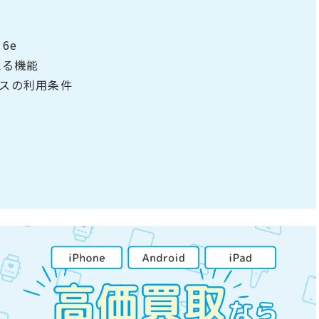
16e
使える機能
スの利用条件
い