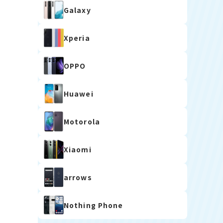
Galaxy
Xperia
OPPO
Huawei
Motorola
Xiaomi
arrows
Nothing Phone