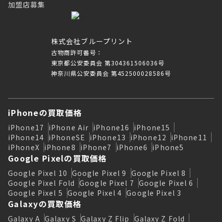
加盟店募集
株式会社ブループリント
古物商許可番号：
東京都公安委員会 第304361506036号
神奈川県公安委員会 第452500028586号
iPhoneの買取価格
iPhone17
iPhone Air
iPhone16
iPhone15
iPhone14
iPhoneSE
iPhone13
iPhone12
iPhone11
iPhoneX
iPhone8
iPhone7
iPhone6
iPhone5
Google Pixelの買取価格
Google Pixel 10
Google Pixel 9
Google Pixel 8
Google Pixel Fold
Google Pixel 7
Google Pixel 6
Google Pixel 5
Google Pixel 4
Google Pixel 3
Galaxyの買取価格
Galaxy A
Galaxy S
Galaxy Z Flip
Galaxy Z Fold