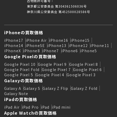
古物商許可番号：
東京都公安委員会 第304361506036号
神奈川県公安委員会 第452500028586号
iPhoneの買取価格
iPhone17
iPhone Air
iPhone16
iPhone15
iPhone14
iPhoneSE
iPhone13
iPhone12
iPhone11
iPhoneX
iPhone8
iPhone7
iPhone6
iPhone5
Google Pixelの買取価格
Google Pixel 10
Google Pixel 9
Google Pixel 8
Google Pixel Fold
Google Pixel 7
Google Pixel 6
Google Pixel 5
Google Pixel 4
Google Pixel 3
Galaxyの買取価格
Galaxy A
Galaxy S
Galaxy Z Flip
Galaxy Z Fold
Galaxy Note
iPadの買取価格
iPad Air
iPad Pro
iPad
iPad mini
Apple Watchの買取価格