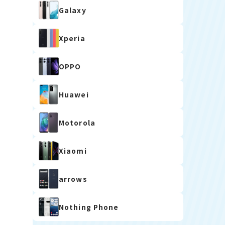
Galaxy
Xperia
OPPO
Huawei
Motorola
Xiaomi
arrows
Nothing Phone