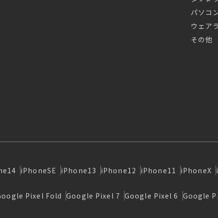
パソコ
ウェア
その他
ne14
iPhoneSE
iPhone13
iPhone12
iPhone11
iPhoneX
Google Pixel Fold
Google Pixel 7
Google Pixel 6
Google Pi