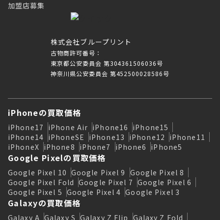
加盟店募集
株式会社ブループリント
古物商許可番号：
東京都公安委員会 第304361506036号
神奈川県公安委員会 第452500028586号
iPhoneの買取価格
iPhone17
iPhone Air
iPhone16
iPhone15
iPhone14
iPhoneSE
iPhone13
iPhone12
iPhone11
iPhoneX
iPhone8
iPhone7
iPhone6
iPhone5
Google Pixelの買取価格
Google Pixel 10
Google Pixel 9
Google Pixel 8
Google Pixel Fold
Google Pixel 7
Google Pixel 6
Google Pixel 5
Google Pixel 4
Google Pixel 3
Galaxyの買取価格
Galaxy A
Galaxy S
Galaxy Z Flip
Galaxy Z Fold