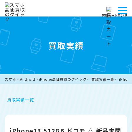
買取カート
MENU
買取実績
スマホ・Android・iPhone高価買取のクイック
買取実績一覧
iPho
買取実績一覧
iPhone13 512GB ドコモ △ 新品未開