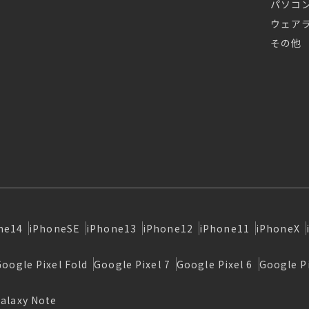
パソコ
ウェア
その他
ne14
iPhoneSE
iPhone13
iPhone12
iPhone11
iPhoneX
Google Pixel Fold
Google Pixel 7
Google Pixel 6
Google Pi
alaxy Note