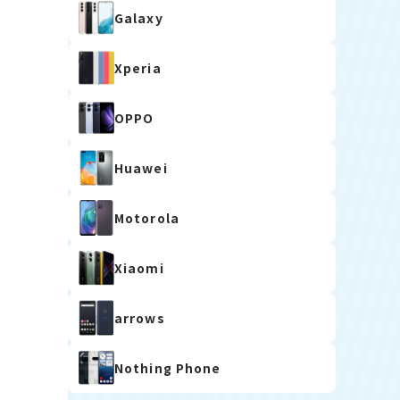
Galaxy
Xperia
OPPO
Huawei
Motorola
Xiaomi
arrows
Nothing Phone