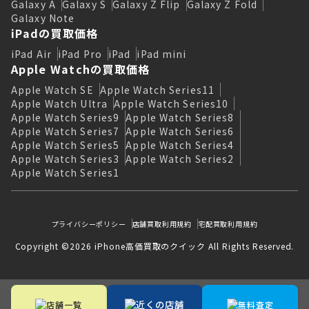
Galaxy A
Galaxy S
Galaxy Z Flip
Galaxy Z Fold
Galaxy Note
iPadの買取価格
iPad Air
iPad Pro
iPad
iPad mini
Apple Watchの買取価格
Apple Watch SE
Apple Watch Series11
Apple Watch Ultra
Apple Watch Series10
Apple Watch Series9
Apple Watch Series8
Apple Watch Series7
Apple Watch Series6
Apple Watch Series5
Apple Watch Series4
Apple Watch Series3
Apple Watch Series2
Apple Watch Series1
プライバシーポリシー
店舗買取利用規約
宅配買取利用規約
Copyright ©2026 iPhone高価買取のクイック All Rights Reserved.
近くの店舗
店舗一覧
無料査定