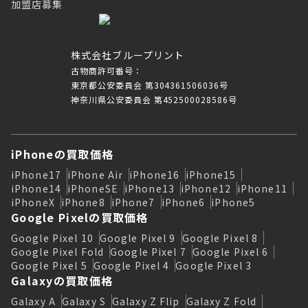
加盟店募集
株式会社ブループリント
古物商許可番号：
東京都公安委員会 第304361506036号
神奈川県公安委員会 第452500028586号
iPhoneの買取価格
iPhone17
iPhone Air
iPhone16
iPhone15
iPhone14
iPhoneSE
iPhone13
iPhone12
iPhone11
iPhoneX
iPhone8
iPhone7
iPhone6
iPhone5
Google Pixelの買取価格
Google Pixel 10
Google Pixel 9
Google Pixel 8
Google Pixel Fold
Google Pixel 7
Google Pixel 6
Google Pixel 5
Google Pixel 4
Google Pixel 3
Galaxyの買取価格
Galaxy A
Galaxy S
Galaxy Z Flip
Galaxy Z Fold