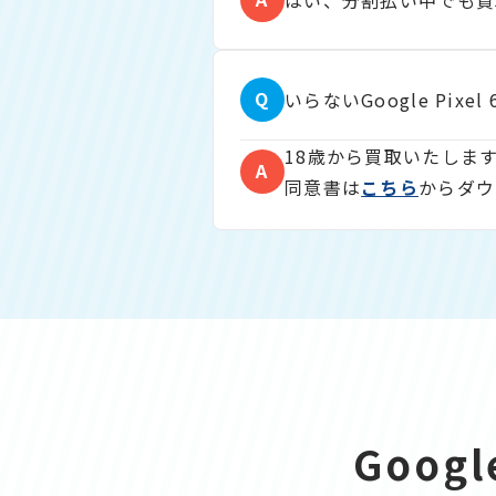
はい、分割払い中でも買
Q
いらないGoogle Pi
18歳から買取いたしま
A
同意書は
こちら
からダウ
Goog