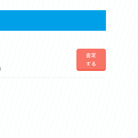
査定
する
円