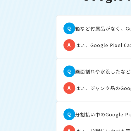
Q
箱など付属品がなく、Goo
A
はい、Google Pixe
Q
画面割れや水没したなど、壊
A
はい、ジャンク品のGoog
Q
分割払い中のGoogle P
A