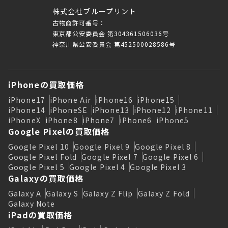
株式会社ブループリント
古物商許可番号：
東京都公安委員会 第304361506036号
神奈川県公安委員会 第452500028586号
iPhoneの買取価格
iPhone17
iPhone Air
iPhone16
iPhone15
iPhone14
iPhoneSE
iPhone13
iPhone12
iPhone11
iPhoneX
iPhone8
iPhone7
iPhone6
iPhone5
Google Pixelの買取価格
Google Pixel 10
Google Pixel 9
Google Pixel 8
Google Pixel Fold
Google Pixel 7
Google Pixel 6
Google Pixel 5
Google Pixel 4
Google Pixel 3
Galaxyの買取価格
Galaxy A
Galaxy S
Galaxy Z Flip
Galaxy Z Fold
Galaxy Note
iPadの買取価格