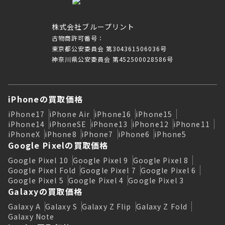
株式会社ブループリント
古物商許可番号：
東京都公安委員会 第304361506036号
神奈川県公安委員会 第452500028586号
iPhoneの買取価格
iPhone17
iPhone Air
iPhone16
iPhone15
iPhone14
iPhoneSE
iPhone13
iPhone12
iPhone11
iPhoneX
iPhone8
iPhone7
iPhone6
iPhone5
Google Pixelの買取価格
Google Pixel 10
Google Pixel 9
Google Pixel 8
Google Pixel Fold
Google Pixel 7
Google Pixel 6
Google Pixel 5
Google Pixel 4
Google Pixel 3
Galaxyの買取価格
Galaxy A
Galaxy S
Galaxy Z Flip
Galaxy Z Fold
Galaxy Note