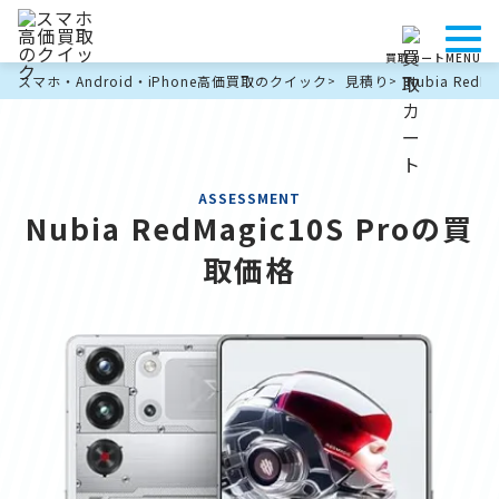
c10S Proの買取価格
買取カート
MENU
ーション
スマホ・Android・iPhone高価買取のクイック
見積り
Nubia Re
ASSESSMENT
Nubia RedMagic10S Proの買
取価格