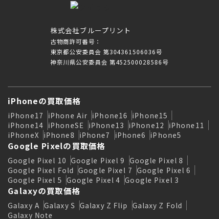
株式会社ブループリント
古物商許可番号：
東京都公安委員会 第304361506036号
神奈川県公安委員会 第452500028586号
iPhoneの買取価格
iPhone17
iPhone Air
iPhone16
iPhone15
iPhone14
iPhoneSE
iPhone13
iPhone12
iPhone11
iPhoneX
iPhone8
iPhone7
iPhone6
iPhone5
Google Pixelの買取価格
Google Pixel 10
Google Pixel 9
Google Pixel 8
Google Pixel Fold
Google Pixel 7
Google Pixel 6
Google Pixel 5
Google Pixel 4
Google Pixel 3
Galaxyの買取価格
Galaxy A
Galaxy S
Galaxy Z Flip
Galaxy Z Fold
Galaxy Note