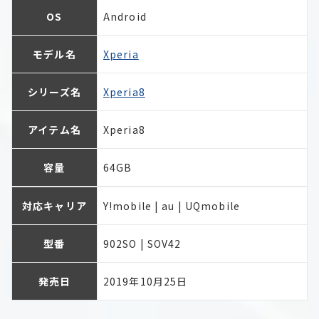
OS
Android
モデル名
Xperia
シリーズ名
Xperia8
アイテム名
Xperia8
容量
64GB
対応キャリア
Y!mobile | au | UQmobile
型番
902SO | SOV42
発売日
2019年10月25日