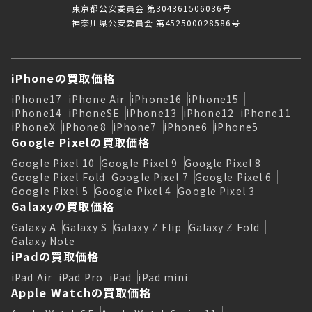
東京都公安委員会 第304361506036号
神奈川県公安委員会 第452500028586号
iPhoneの買取価格
iPhone17
iPhone Air
iPhone16
iPhone15
iPhone14
iPhoneSE
iPhone13
iPhone12
iPhone11
iPhoneX
iPhone8
iPhone7
iPhone6
iPhone5
Google Pixelの買取価格
Google Pixel 10
Google Pixel 9
Google Pixel 8
Google Pixel Fold
Google Pixel 7
Google Pixel 6
Google Pixel 5
Google Pixel 4
Google Pixel 3
Galaxyの買取価格
Galaxy A
Galaxy S
Galaxy Z Flip
Galaxy Z Fold
Galaxy Note
iPadの買取価格
iPad Air
iPad Pro
iPad
iPad mini
Apple Watchの買取価格