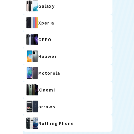
Galaxy
Xperia
OPPO
Huawei
Motorola
Xiaomi
arrows
Nothing Phone